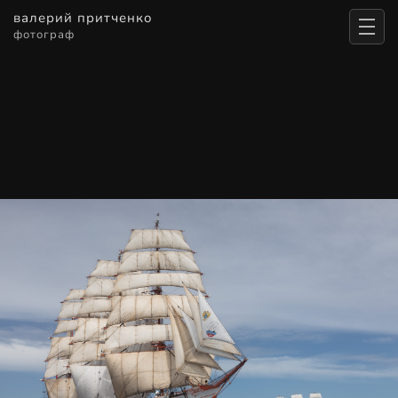
валерий притченко
фотограф