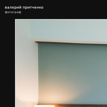
валерий притченко
фотограф