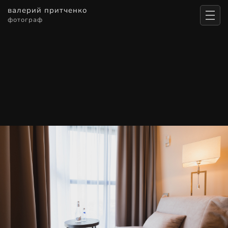
валерий притченко
фотограф