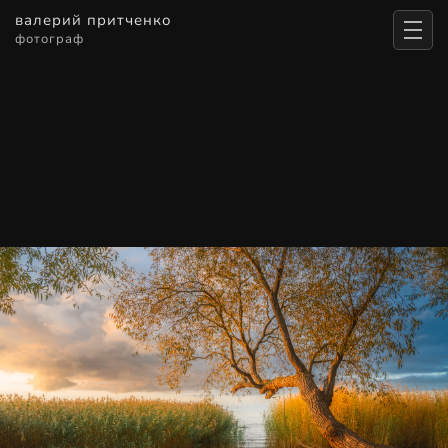
валерий притченко
фотограф