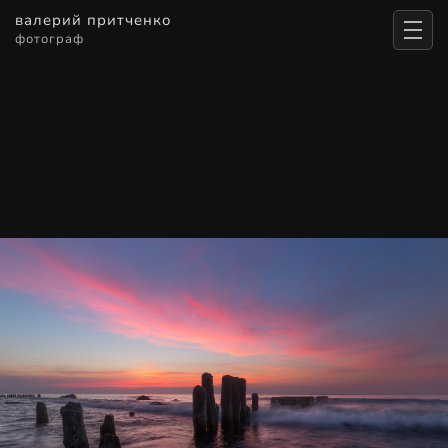
валерий притченко
фотограф