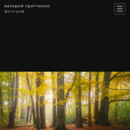
валерий притченко
фотограф