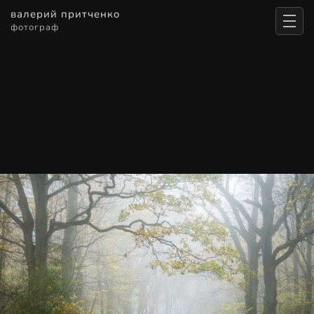
валерий притченко
фотограф