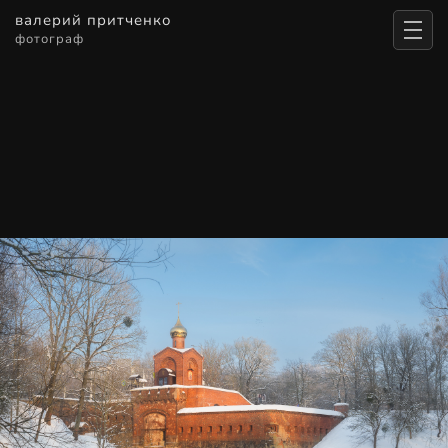
валерий притченко
фотограф