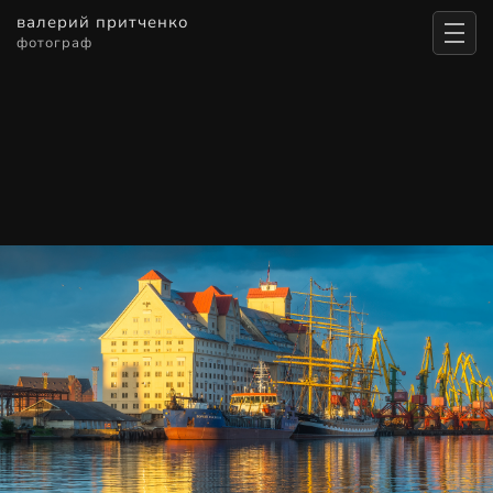
валерий притченко
фотограф